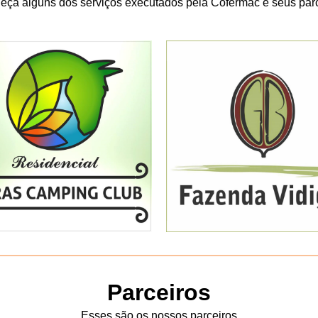
ça alguns dos serviços executados pela Cofermac e seus par
Parceiros
Esses são os nossos parceiros