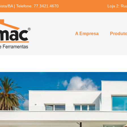
uista/BA | Telefone: 77.3421.4670
Loja 2: Ru
A Empresa
Produt