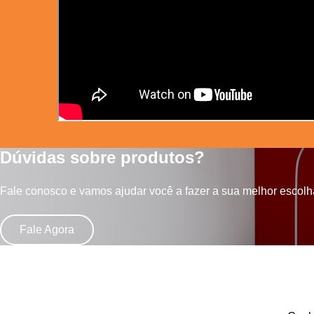
Dúvidas sobre produtos?
Fale conosco e vamos ajudar você a fazer a sua melhor escolh
Fale Agora